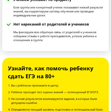
преподавателя по четким параметрам
Преподает по методике «Годографа»
Раз в неделю на занятии присутствует методист : проверяет по ч
листу, как преподаваель ведет урок.
Задает домашнее задание в конце урока
Бывает, что преподаватели забывают или не успевают задать ДЗ
конце урока — для нас это неприемлемо. Ведь тогда ученик не
успеет выполнить работу спокойно и в срок.
Проверяет ДЗ на следующий день
Если затянуть с обратной связью, ученик переключится на дру
тему и ему будет сложнее исправить ошибки.
Отвечает ученику в чате в течение дня
Важно, чтобы преподаватель обязательно отвечал ученику в ч
на все вопросы. Мы следим за чатом и напоминаем учителям, ч