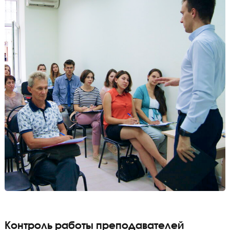
Задача методики: вовлечь в работу весь класс. Преподаватель може
попросить ответить на вопрос каждого ученика в классе, в независ
от того кто поднял руку.
Все преподаватели «Годографа» сдают внутрен
экзамен перед началом обучения.
Мы допускаем к ученикам, только тех преподавателей, которые сдали э
успешно.