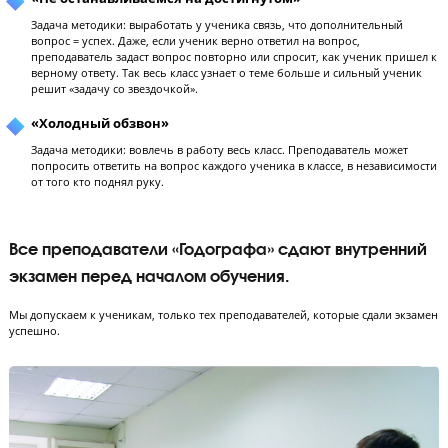
Примеры методик, которые используют
преподаватели
«Отказ не принимается»
Задача методики: получить верный ответ от ученика. Ответ: «не зн
не принимается. Методика помогает преподавателю научить слабо
ученика работать наравне со всеми.
«Доска = бумага»
Задача методики: помочь ученикам фиксировать весь необходимы
материал. Ученики в точности повторяют все записи с учебной доск
чтобы, когда они подзабудут материал, его легко было вспомнить.
«Не останавливаемся на достигнутом»
Задача методики: выработать у ученика связь, что дополнительный
вопрос = успех. Даже, если ученик верно ответил на вопрос,
преподаватель задаст вопрос повторно или спросит, как ученик пр
верному ответу. Так весь класс узнает о теме больше и сильный уч
решит «задачу со звездочкой».
«Холодный обзвон»