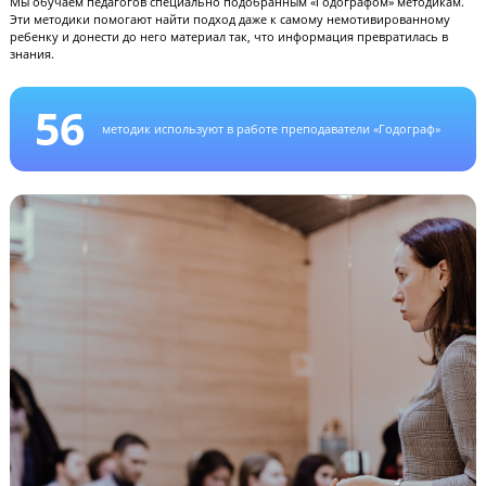
«учениками» — сотрудниками «Годографа», объясняет материал и
реагирует на вопросы и трудности в понимании.
Обучение преподавателей в центре
Мы обучаем педагогов специально подобранным «Годографом» методи
Эти методики помогают найти подход даже к самому немотивированно
ребенку и донести до него материал так, что информация превратилась
знания.
56
методик используют в работе преподаватели «Годограф