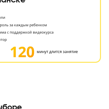
нсивный курс подготовки
в Мурманске
преподаватели
льный контроль за каждым ребенком
шая программа с поддержкой видеокурса
, чем репетитор
120
уроков
минут длится заняти