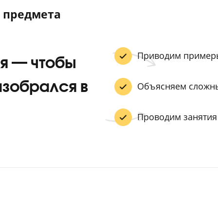
а к ЕГЭ на курсах – не пр
а 80+ благодаря комплек
ние предмета
Приводи
теля — чтобы