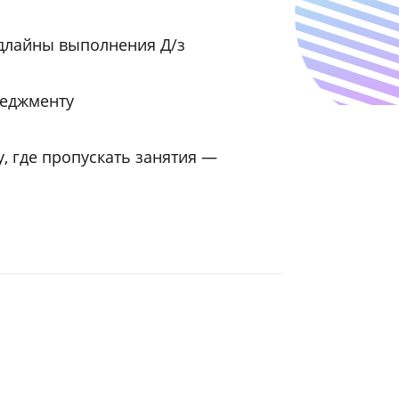
ем сложный материал простым языком
 занятия в формате диалога, а не лекций
строгие дедлайны выполнения Д/з