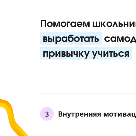
каждый
ученик
каждой
теме.
Дисциплина в уч
Помогаем школ