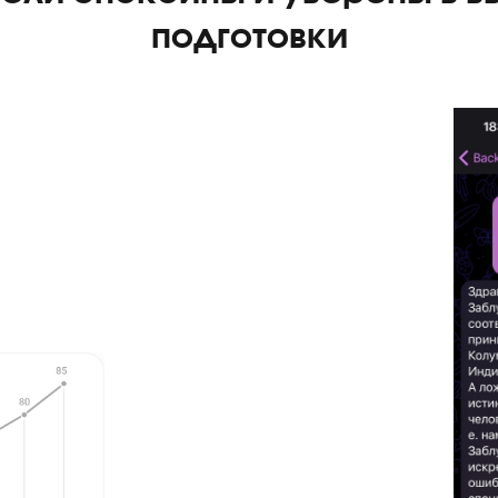
дители спокойны и увере
подготовки