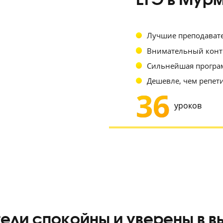
инте
ЕГЭ 
Лучшие 
Внимате
Сильней
Дешевле
36