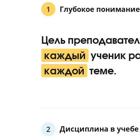
Подготовк
Ученики сдают н
Глубокое понима
Цель преподава