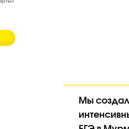
екс Карты»
5.0
Мы с