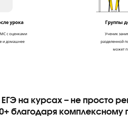
ям после урока
лучает СМС с оценками
тирование и домашнее