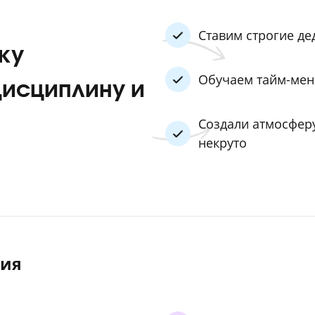
 разобрался в
Объясня
Проводим
ебе
Ставим 
ьнику