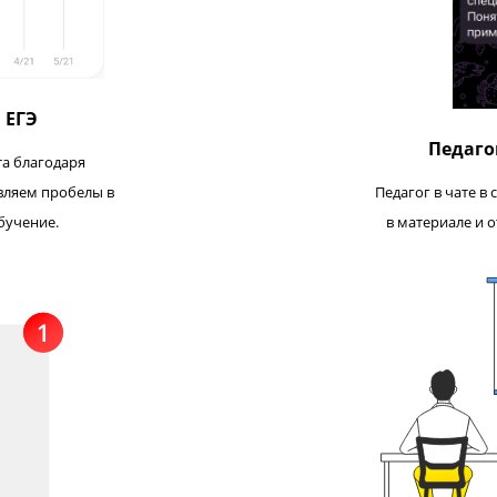
бный ЕГЭ
ку роста благодаря
мя выявляем пробелы в
Пед
овать обучение.
в