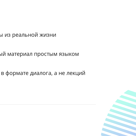
осто решение тестов
сному подходу к обучению
м примеры из реальной жизни